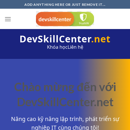
Skip
ADD ANYTHING HERE OR JUST REMOVE IT...
to
content
DevSkillCenter
.net
Khóa học
Liên hệ
Chào mừng đến với
DevSkillCenter.net
Nâng cao kỹ năng lập trình, phát triển sự
nghiệp IT cùng chúng tôi!