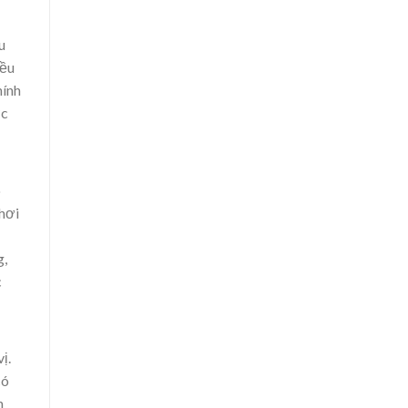
u
đều
hính
ợc
o
chơi
g,
c
ị.
có
n