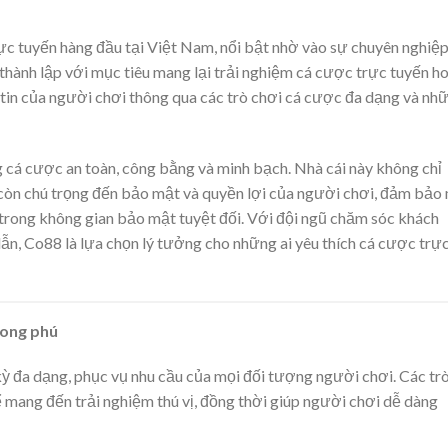
ực tuyến hàng đầu tại Việt Nam, nổi bật nhờ vào sự chuyên nghiệp
thành lập với mục tiêu mang lại trải nghiệm cá cược trực tuyến h
tin của người chơi thông qua các trò chơi cá cược đa dạng và nh
cá cược an toàn, công bằng và minh bạch. Nhà cái này không chỉ
 còn chú trọng đến bảo mật và quyền lợi của người chơi, đảm bảo
 trong không gian bảo mật tuyệt đối. Với đội ngũ chăm sóc khách
ẫn, Co88 là lựa chọn lý tưởng cho những ai yêu thích cá cược trự
hong phú
 đa dạng, phục vụ nhu cầu của mọi đối tượng người chơi. Các tr
 mang đến trải nghiệm thú vị, đồng thời giúp người chơi dễ dàng