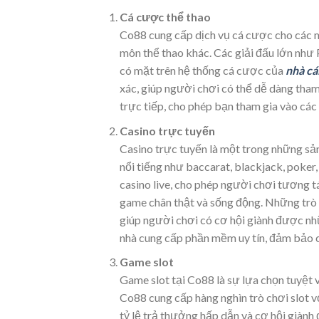
Cá cược thể thao
Co88 cung cấp dịch vụ cá cược cho các mô
môn thể thao khác. Các giải đấu lớn như 
có mặt trên hệ thống cá cược của
nhà cá
xác, giúp người chơi có thể dễ dàng tha
trực tiếp, cho phép bạn tham gia vào các
Casino trực tuyến
Casino trực tuyến là một trong những sả
nổi tiếng như baccarat, blackjack, poker,
casino live, cho phép người chơi tương tá
game chân thật và sống động. Những trò c
giúp người chơi có cơ hội giành được nh
nhà cung cấp phần mềm uy tín, đảm bảo c
Game slot
Game slot tại Co88 là sự lựa chọn tuyệt v
Co88 cung cấp hàng nghìn trò chơi slot vớ
tỷ lệ trả thưởng hấp dẫn và cơ hội giàn