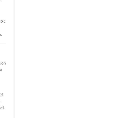
ược
.
luôn
ựa
ời
o
 cá