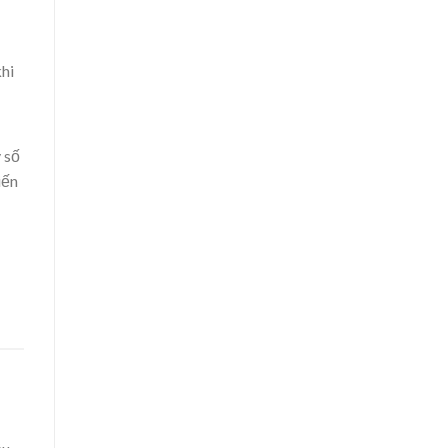
khi
 số
iến