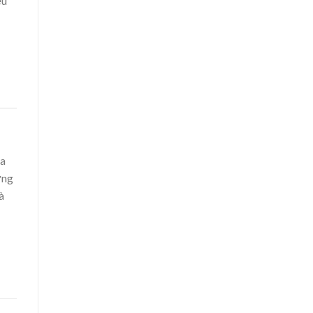
ều
đa
ững
à