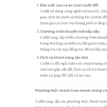
Bảo mật cao và an toàn tuyệt đối
Co88 sử dụng công nghệ mã hóa SSL 256-b
giao dịch tài chính và thông tin cá nhân 
tham gia cá cược mà không phải lo lắng về 
Chương trình khuyến mãi hấp dẫn
Co88 cung cấp nhiều chương trình khuyế
trúng thưởng và nhiều ưu đãi giá trị khá
thắng mà còn tạo động lực để họ tiếp tục
Dịch vụ khách hàng tận tình
Co88 có đội ngũ chăm sóc khách hàng chu
chơi khi gặp vấn đề. Dịch vụ hỗ trợ khác
nhận sự giúp đỡ bất cứ lúc nào.
Phương thức thanh toán nhanh chóng và
Co88 cung cấp các phương thức thanh toán a