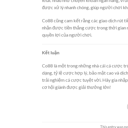
khác nhau như chuyển khoản ngân hàng, ví đi
được xử lý nhanh chóng, giúp người chơi kh
Co88 cũng cam kết rằng các giao dịch rút t
nhận được tiền thắng cược trong thời gian 
quyền lợi của người chơi.
Kết luận
Co88 là một trong những nhà cái cá cược trự
dạng, tỷ lệ cược hợp lý, bảo mật cao và dị
trải nghiệm cá cược tuyệt vời. Hãy gia nhập
cơ hội giành được giải thưởng lớn!
This entry was po