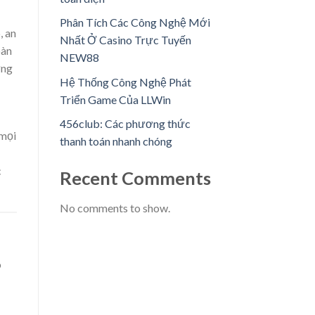
Phân Tích Các Công Nghệ Mới
, an
Nhất Ở Casino Trực Tuyến
oàn
NEW88
ững
Hệ Thống Công Nghệ Phát
Triển Game Của LLWin
456club: Các phương thức
 mọi
thanh toán nhanh chóng
c
Recent Comments
No comments to show.
ò