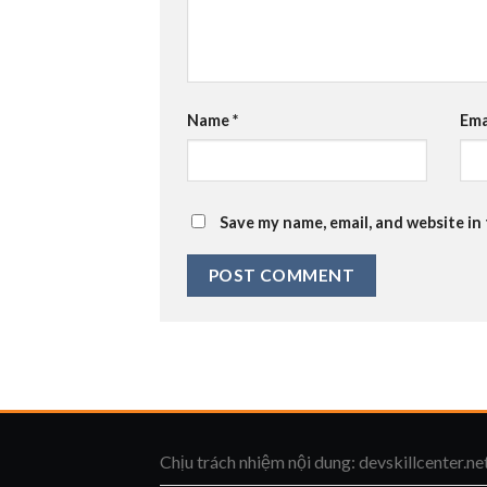
Name
*
Ema
Save my name, email, and website in
Chịu trách nhiệm nội dung: devskillcenter.ne